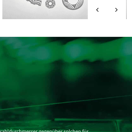
trahldurchmesser gegenüber solchen für