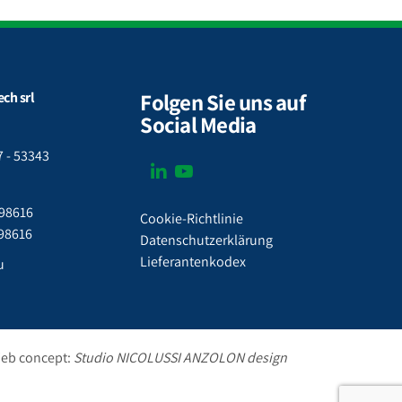
Folgen Sie uns auf
ch srl
Social Media
 - 53343
298616
Cookie-Richtlinie
298616
Datenschutzerklärung
Lieferantenkodex
u
eb concept:
Studio NICOLUSSI ANZOLON design