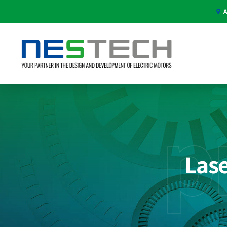
A
p
Lase