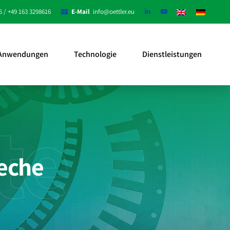
6 / +49 163 3298616
E-Mail
info@oettler.eu
Anwendungen
Technologie
Dienstleistungen
te
leche