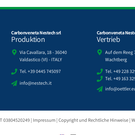
Carbonveneta Nestech srl
Carbonveneta Neste
Produktion
Vertrieb
Via Cavallara, 18 - 36040
Auf dem Reeg 7
Valdastico (VI) - ITALY
Wachtberg
Tel. +39 0445 745097
Tel. +49 228 3
Tel. +49 163 3
info@nestech.it
info@oettler.e
 IT 03804520249 |
Impressum
|
Copyright und Rechtliche Hinweise
| W